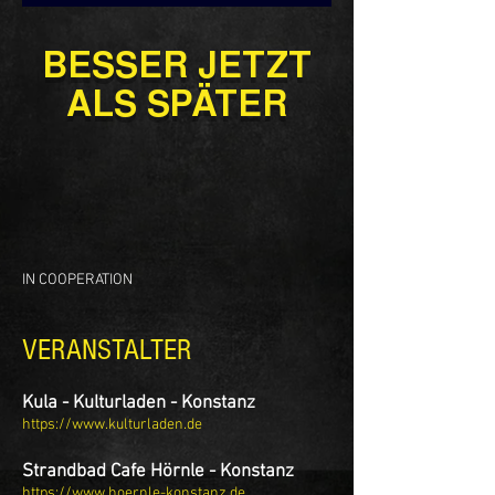
BESSER JETZT
ALS SPÄTER
IN COOPERATION
VERANSTALTER
Kula - Kulturla
den - Konstanz
https://www.kulturladen.de
Strandbad Cafe Hörnle - Konstanz
https://
www.hoernle-konstanz.de