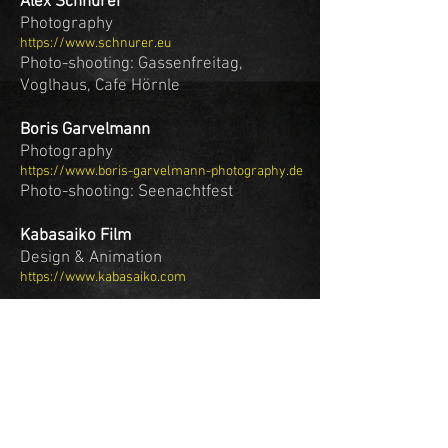
Alex Schnurer
Photography
https://www.schnurer.eu
Photo-shooting: Gassenfreitag,
Voglhaus, Cafe Hörnle
Boris Garvelmann
Photography
https://www.boris-garvelmann-photography.de
Ph
oto-shooting: Seenachtfest
Kabasaiko Film
Design & Animation
https://www.kabasaiko.com
Graphic Design by Regina D'Alfonso
2019 Album cover, Badge, T-Shirt:
Lightyears
https://www.stoffdoktor.com
Tiny Art Studio / Martina Behnstedt