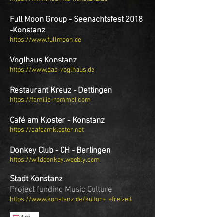
Full Moon Group - Seenachtsfest 2018
-Konstanz
https://www.fullmoon.de
Voglhaus Konstanz
https://www.das-voglhaus.de
Restaurant Kreuz - Dettingen
https://familie-rommel.com
Café am Kloster - Konstanz
https://cafeamkloster.net
Donkey Club - CH - Berlingen
https://wilddonkey.weebly.co
m
Stadt Konstanz
Project funding
Music Culture
https://www.konstanz.de/kultur+_+freizeit